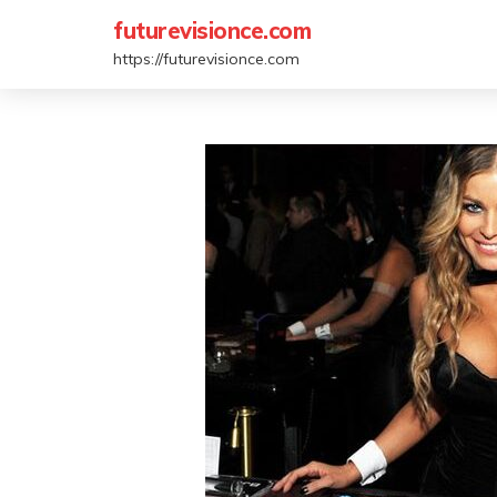
futurevisionce.com
https://futurevisionce.com