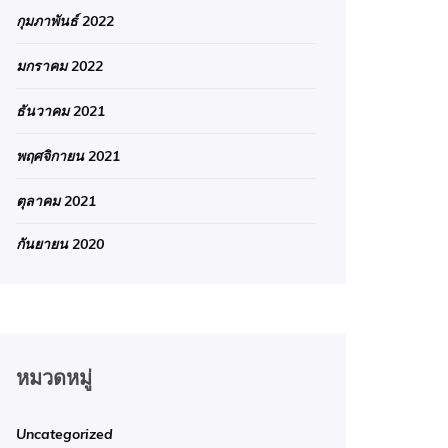
กุมภาพันธ์ 2022
มกราคม 2022
ธันวาคม 2021
พฤศจิกายน 2021
ตุลาคม 2021
กันยายน 2020
หมวดหมู่
Uncategorized