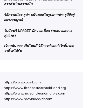
การดำเนินการพนัน
วิธีการสมัคร ยูฟ่า พนันบอลในรูปแบบต่างๆที่มีอยู่
อย่างสมบูรณ์
โบนัสฟรี UFABET มีความเพื่อความสบายสบาย
ทุ่นเวลา
เว็บพนันบอล เว็บไหนดี วิธีการทำผลกำไรที่มากก
ว่าที่จะได้รับ
https://www.kcdist.com
https://www.ficohsasustentabilidad.org
https://www.mcleantileandmarble.com
https://www.rdaviddecker.com