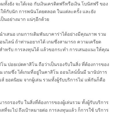
ทั้งยัง จะได้เจอ กับเงินเครดิตฟรีหรือเงิน โบนัสฟรี ของ
าให้กับนัก การพนันโดยตลอด ในแต่ละครั้ง และยัง
เป็นอย่างมาก แน่ๆอีกด้วย
นำเสนอ เกมการเดิมพันบาคาร่าได้อย่างมีคุณภาพ รวม
ร่าออนไลน์ ถ้าท่านอยากได้ เกมซึ่งสามารถ ความเครียด
นชอบสำหรับ การลงทุนได้ แล้วขอกระทำ การเสนอแนะให้คุณ
 ปอยเปตคาสิโน ถือว่าเป็นรองรับในสิ่ง ที่ต้องการของ
มือน เกมซึ่ง ได้เกมที่อยู่ในคาสิโน ออนไลน์นั้นมี นานัปการ
์ ยอดนิยม จากผู้เล่น รวมทั้งผู้รับบริการไม่ แพ้กันก็คือ
ถรองรับ ในสิ่งที่ต้องการของผู้เล่นรวม ทั้งผู้รับบริการ
โอกาสที่จะไป ถึงเป้าหมายต่อ การลงทุนแล้ว ก็การใช้ บริการ