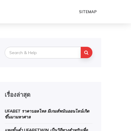
SITEMAP
Search
for:
เรื่องล่าสุด
UFABET ราคาบอลไหล มีเกมส์พนันออนไลน์เกิด
ขึ้นมามหาศาล
แทงขั้นต่ำ UFABETWIN เป็นวิถีทางสำหรับเพื่อ