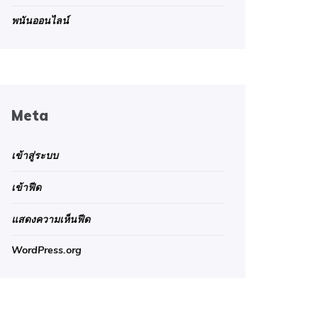
พนันออนไลน์
Meta
เข้าสู่ระบบ
เข้าฟีด
แสดงความเห็นฟีด
WordPress.org