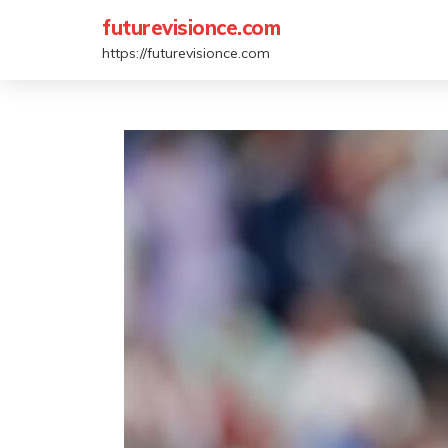
futurevisionce.com
https://futurevisionce.com