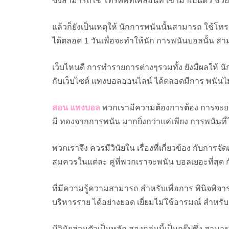
แล้วก็ยังเป็นเหตุให้ นักการพนันนั้นสามารถ ใช้โทร
ได้ตลอด 1 วันเพื่อจะทำให้นัก การพนันบอลนั้น ส
เว็บไหนดี การทำรายการต่างๆรวมทั้ง ยังมีผลให้ น
กับเว็บไซต์ แทงบอลออนไลน์ ได้ตลอดมีการ พนันไม
สอน แทงบอล
พวกเรามีความต้องการต้อง การจะยอด
มี ทองจากการพนัน มากยิ่งกว่าแค่เพียง การพนันที่ได้ร
พวกเราจึง ควรมีวินัยใน เรื่องที่เกี่ยวข้อง กับกา
สมควรในแต่ละ คู่ที่พวกเราจะพนัน บอลเยอะที่สุด 
ที่มีความรู้ความสามารถ สำหรับเพื่อการ พินิจพิจา
บริหารราย ได้อย่างยอด เยี่ยมไม่ใช้อารมณ์ สำหรับ
มีวินัยส่วนตัวเป็นหลัก สองกลุ่มนี้เป็นกรุ๊ปซึ่ง สามา