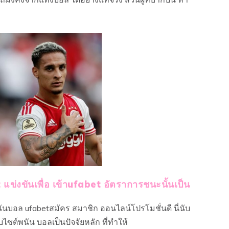
ข่งขันเพื่อ เข้าufabet อัตราการชนะนั้นเป็น
วพนันบอล ufabetสมัคร สมาชิก ออนไลน์โปรโมชั่นดี นี่นับ
บไซต์พนัน บอลเป็นปัจจัยหลัก ที่ทำให้