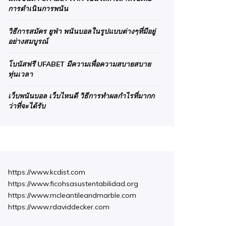
การดำเนินการพนัน
วิธีการสมัคร ยูฟ่า พนันบอลในรูปแบบต่างๆที่มีอยู่
อย่างสมบูรณ์
โบนัสฟรี UFABET มีความเพื่อความสบายสบาย
ทุ่นเวลา
เว็บพนันบอล เว็บไหนดี วิธีการทำผลกำไรที่มากก
ว่าที่จะได้รับ
https://www.kcdist.com
https://www.ficohsasustentabilidad.org
https://www.mcleantileandmarble.com
https://www.rdaviddecker.com