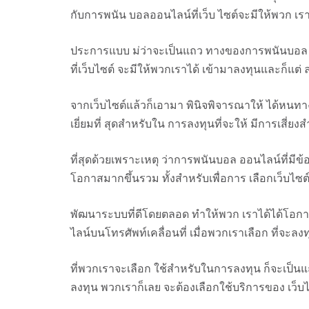
กับการพนัน บอลออนไลน์ที่เว็บ ไซต์จะมีให้พวก เร
ประการแบบ ม่ว่าจะเป็นแถว ทางของการพนันบอล ส
ที่เว็บไซต์ จะมีให้พวกเราได้ เข้ามาลงทุนและก็แต่
จากเว็บไซต์แล้วก็เอามา พินิจพิจารณาให้ ได้หนทาง
เยี่ยมที่ สุดสำหรับใน การลงทุนที่จะให้ มีการเสี่ยง
ที่สุดด้วยเพราะเหตุ ว่าการพนันบอล ออนไลน์ที่มีข้อ
โอกาสมากขึ้นรวม ทั้งสำหรับเพื่อการ เลือกเว็บไซต์
พัฒนาระบบที่ดีโดยตลอด ทำให้พวก เราได้ได้โอก
ไลน์บนโทรศัพท์เคลื่อนที่ เมื่อพวกเราเลือก ที่จ
ที่พวกเราจะเลือก ใช้สำหรับในการลงทุน ก็จะเป
ลงทุน พวกเราก็เลย จะต้องเลือกใช้บริการของ เว็บ