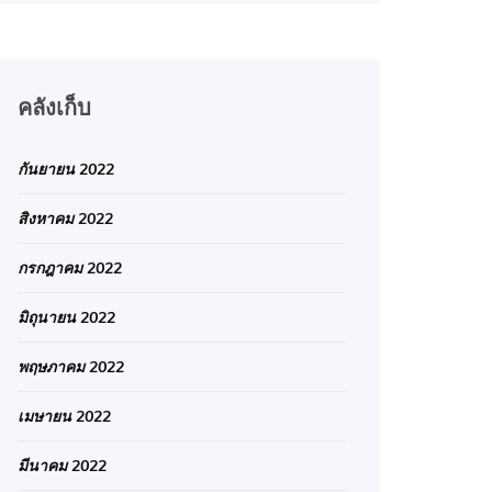
คลังเก็บ
กันยายน 2022
สิงหาคม 2022
กรกฎาคม 2022
มิถุนายน 2022
พฤษภาคม 2022
เมษายน 2022
มีนาคม 2022