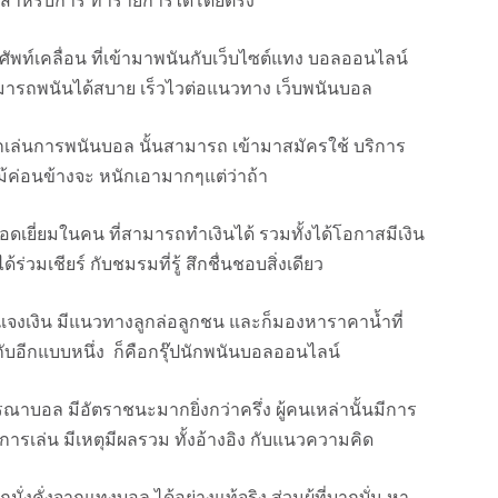
ศัพท์เคลื่อน ที่เข้ามาพนันกับเว็บไซต์แทง บอลออนไลน์
ามารถพนันได้สบาย เร็วไวต่อแนวทาง เว็บพนันบอล
ักเล่นการพนันบอล นั้นสามารถ เข้ามาสมัครใช้ บริการ
้ค่อนข้างจะ หนักเอามากๆแต่ว่าถ้า
เยี่ยมในคน ที่สามารถทำเงินได้ รวมทั้งได้โอกาสมีเงิน
่วมเชียร์ กับชมรมที่รู้ สึกชื่นชอบสิ่งเดียว
รจัดแจงเงิน มีแนวทางลูกล่อลูกชน และก็มองหาราคาน้ำที่
กับอีกแบบหนึ่ง ก็คือกรุ๊ปนักพนันบอลออนไลน์
รณาบอล มีอัตราชนะมากยิ่งกว่าครึ่ง ผู้คนเหล่านั้นมีการ
การเล่น มีเหตุมีผลรวม ทั้งอ้างอิง กับแนวความคิด
รถมั่งคั่งจากแทงบอล ได้อย่างแท้จริง ส่วนผู้ที่บากบั่น หา