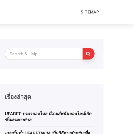
SITEMAP
Search
for:
เรื่องล่าสุด
UFABET ราคาบอลไหล มีเกมส์พนันออนไลน์เกิด
ขึ้นมามหาศาล
แทงขั้นต่ำ UFABETWIN เป็นวิถีทางสำหรับเพื่อ