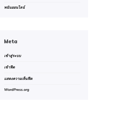
พนันออนไลน์
Meta
เข้าสู่ระบบ
เข้าฟีด
แสดงความเห็นฟีด
WordPress.org