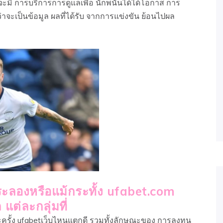
่จะมี การบริการการดูแลเพื่อ นักพนันได้ได้โอกาส การ
่าจะเป็นข้อมูล ผลที่ได้รับ จากการแข่งขัน ย้อนไปผล
ะลองหรือแม้กระทั้ง ufabet.com
ต่ละกลุ่มที่
ละครั้ง ufabetเว็บไหนแตกดี รวมทั้งลักษณะของ การลงทุน