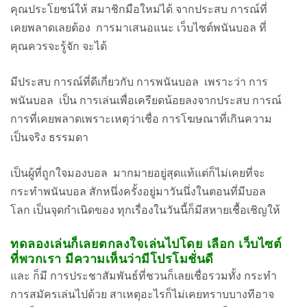
คุณประโยชน์ให้ สมาชิกมือใหม่ได้ จากประสบ การณ์ที่
เคยพลาดเลยต้อง การมาเสนอแนะ เว็บไซต์พนันบอล ที่
คุณควรจะรู้จัก จะได้
มีประสบ การณ์ที่ดีเกี่ยวกับ การพนันบอล เพราะว่า การ
พนันบอล เป็น การเล่นเพื่อเครียดน้อยลงจากประสบ การณ์
การที่เคยพลาดเพราะเหตุว่าเชื่อ การโฆษณาที่เกินความ
เป็นจริง ธรรมดา
เ
ป็นผู้ที่ถูกใจมองบอล มากมายอยู่สุดแท้แต่ก็ไม่เคยที่จะ
กระทำพนันบอล สักหนึ่งครั้งอยู่มาวันนึ่งในตอนที่มีบอล
โลก เป็นจุดกำเนิดของ ทุกเรื่องในวันนี้ก็มีสหายเชื้อเชิญให้
ทดลองเล่นก็เลยตกลงใจเล่นไปโดย เลือก เว็บไซต์
ที่พวกเรา มีความเห็นว่ามีโปรโมชั่นดี
และ ก็มี การประชาสัมพันธ์ที่ชวนก็เลยเชื่อรวมทั้ง กระทำ
การสมัครเล่นไปด้วย สาเหตุอะไรก็ไม่เคยทราบบางทีอาจ