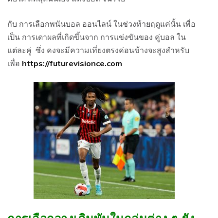
กับ การเลือกพนันบอล ออนไลน์ ในช่วงท้ายฤดูแค่นั้น เพื่อ
เป็น การเดาผลที่เกิดขึ้นจาก การแข่งขันของ คู่บอล ใน
แต่ละคู่ ซึ่ง คงจะมีความเที่ยงตรงค่อนข้างจะสูงสำหรับ
เพื่อ
https://futurevisionce.com