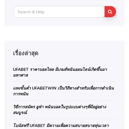
Search
for:
เรื่องล่าสุด
UFABET ราคาบอลไหล มีเกมส์พนันออนไลน์เกิดขึ้นมา
มหาศาล
แทงขั้นต่ำ UFABETWIN เป็นวิถีทางสำหรับเพื่อการดำเนิน
การพนัน
วิธีการสมัคร ยูฟ่า พนันบอลในรูปแบบต่างๆที่มีอยู่อย่าง
สมบูรณ์
โบนัสฟรี UFABET มีความเพื่อความสบายสบายทุ่นเวลา