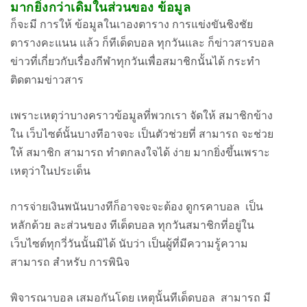
มากยิ่งกว่าเดิมในส่วนของ ข้อมูล
ก็จะมี การให้ ข้อมูลในเาองตาราง การแข่งขันชิงชัย
ตารางคะแนน แล้ว ก็ทีเด็ดบอล ทุกวันและ ก็ข่าวสารบอล
ข่าวที่เกี่ยวกับเรื่องกีฬาทุกวันเพื่อสมาชิกนั้นได้ กระทำ
ติดตามข่าวสาร
เพราะเหตุว่าบางคราวข้อมูลที่พวกเรา จัดให้ สมาชิกข้าง
ใน เว็บไซต์นั้นบางทีอาจจะ เป็นตัวช่วยที่ สามารถ จะช่วย
ให้ สมาชิก สามารถ ทำตกลงใจได้ ง่าย มากยิ่งขึ้นเพราะ
เหตุว่าในประเด็น
การจ่ายเงินพนันบางทีก็อาจจะจะต้อง ดูกรคาบอล เป็น
หลักด้วย ละส่วนของ ทีเด็ดบอล ทุกวันสมาชิกที่อยู่ใน
เว็บไซต์ทุกวี่วันนั้นมิได้ นับว่า เป็นผู้ที่มีความรู้ความ
สามารถ สำหรับ การพินิจ
พิจารณาบอล เสมอกันโดย เหตุนั้นทีเด็ดบอล สามารถ มี