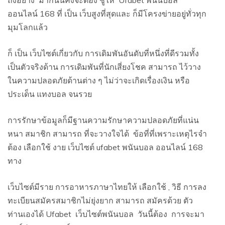
ถึงอย่าง มากนั้นคงจะต้อง ชูให้ Ufabet พนันบอล
ออนไลน์ 168 ที่ เป็น เว็บสูงที่สุดและ ก็มีโครงข่ายอยู่ทั่วทุก
มุมโลกแล้ว
ก็ เป็น เว็บไซต์เกี่ยวกับ การเดิมพันอันดับที่หนึ่งที่ดีรวมทั้ง
เป็นตัวจริงด้าน การเดิมพันที่นักเสี่ยงโชค สามารถ ไว้วาง
ในความปลอดภัยด้านต่าง ๆ ไม่ว่าจะเกิดเรื่องเงิน หรือ
ประเด็น แทงบอล จนรวย
การรักษาข้อมูลก็มีฐานความรักษาความปลอดภัยที่แน่น
หนา สมาชิก สามารถ ที่จะวางใจได้ ข้อที่ที่เพราะเหตุไรจำ
ต้อง เลือกใช้ งาย เว็บไซต์ ufabet พนันบอล ออนไลน์ 168
ทาง
เว็บไซต์มีราย การอาหารภาษาไทยให้ เลือกใช้ , วิธี การลง
ทะเบียนสมัครสมาชิกไม่ยุ่งยาก สามารถ สมัครด้วย ตัว
ท่านเองได้ Ufabet เว็บไซต์พนันบอล วันนี้ต้อง การจะมา