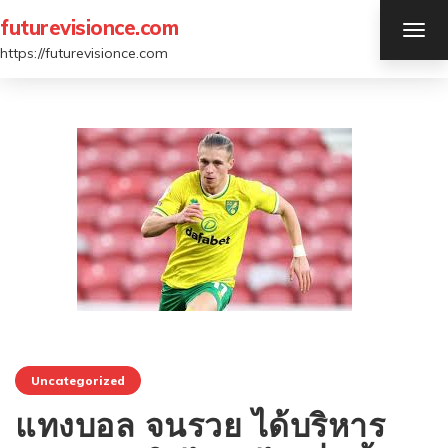
futurevisionce.com
TOG
NAV
https://futurevisionce.com
Uncategorized
แทงบอล จนรวย ได้บริหาร