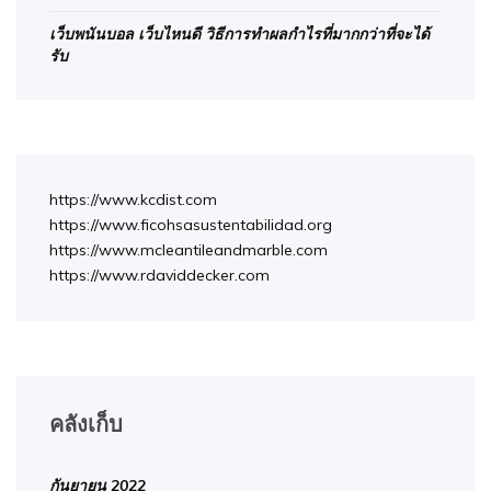
เว็บพนันบอล เว็บไหนดี วิธีการทำผลกำไรที่มากกว่าที่จะได้
รับ
https://www.kcdist.com
https://www.ficohsasustentabilidad.org
https://www.mcleantileandmarble.com
https://www.rdaviddecker.com
คลังเก็บ
กันยายน 2022